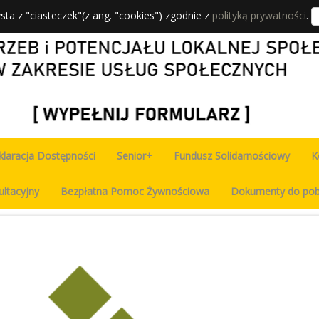
sta z "ciasteczek"(z ang. "cookies") zgodnie z
polityką prywatności
.
klaracja Dostępności
Senior+
Fundusz Solidarnościowy
K
ultacyjny
Bezpłatna Pomoc Żywnościowa
Dokumenty do pob