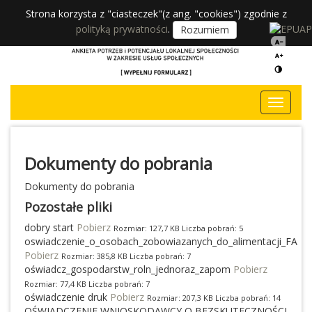
Strona korzysta z "ciasteczek"(z ang. "cookies") zgodnie z
polityką prywatności
.
Rozumiem
Dokumenty do pobrania
Dokumenty do pobrania
Pozostałe pliki
dobry start
Pobierz
Rozmiar: 127,7 KB Liczba pobrań: 5
oswiadczenie_o_osobach_zobowiazanych_do_alimentacji_FA
Pobierz
Rozmiar: 385,8 KB Liczba pobrań: 7
oświadcz_gospodarstw_roln_jednoraz_zapom
Pobierz
Rozmiar: 77,4 KB Liczba pobrań: 7
oświadczenie druk
Pobierz
Rozmiar: 207,3 KB Liczba pobrań: 14
OŚWIADCZENIE WNIOSKODAWCY O BEZSKUTECZNOŚCI