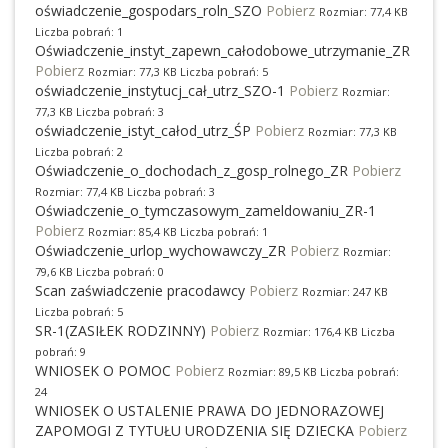
oświadczenie_gospodars_roln_SZO
Pobierz
Rozmiar: 77,4 KB
Liczba pobrań: 1
Oświadczenie_instyt_zapewn_całodobowe_utrzymanie_ZR
Pobierz
Rozmiar: 77,3 KB Liczba pobrań: 5
oświadczenie_instytucj_cał_utrz_SZO-1
Pobierz
Rozmiar:
77,3 KB Liczba pobrań: 3
oświadczenie_istyt_całod_utrz_ŚP
Pobierz
Rozmiar: 77,3 KB
Liczba pobrań: 2
Oświadczenie_o_dochodach_z_gosp_rolnego_ZR
Pobierz
Rozmiar: 77,4 KB Liczba pobrań: 3
Oświadczenie_o_tymczasowym_zameldowaniu_ZR-1
Pobierz
Rozmiar: 85,4 KB Liczba pobrań: 1
Oświadczenie_urlop_wychowawczy_ZR
Pobierz
Rozmiar:
79,6 KB Liczba pobrań: 0
Scan zaświadczenie pracodawcy
Pobierz
Rozmiar: 247 KB
Liczba pobrań: 5
SR-1(ZASIŁEK RODZINNY)
Pobierz
Rozmiar: 176,4 KB Liczba
pobrań: 9
WNIOSEK O POMOC
Pobierz
Rozmiar: 89,5 KB Liczba pobrań:
24
WNIOSEK O USTALENIE PRAWA DO JEDNORAZOWEJ
ZAPOMOGI Z TYTUŁU URODZENIA SIĘ DZIECKA
Pobierz