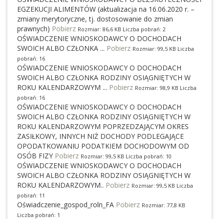
EGZEKUCJI ALIMENTÓW (aktualizacja na 16.06.2020 r. –
zmiany merytoryczne, tj. dostosowanie do zmian
prawnych)
Pobierz
Rozmiar: 86,6 KB Liczba pobrań: 2
OŚWIADCZENIE WNIOSKODAWCY O DOCHODACH
SWOICH ALBO CZŁONKA ...
Pobierz
Rozmiar: 99,5 KB Liczba
pobrań: 16
OŚWIADCZENIE WNIOSKODAWCY O DOCHODACH
SWOICH ALBO CZŁONKA RODZINY OSIĄGNIĘTYCH W
ROKU KALENDARZOWYM ...
Pobierz
Rozmiar: 98,9 KB Liczba
pobrań: 16
OŚWIADCZENIE WNIOSKODAWCY O DOCHODACH
SWOICH ALBO CZŁONKA RODZINY OSIĄGNIĘTYCH W
ROKU KALENDARZOWYM POPRZEDZAJĄCYM OKRES
ZASIŁKOWY, INNYCH NIŻ DOCHODY PODLEGAJĄCE
OPODATKOWANIU PODATKIEM DOCHODOWYM OD
OSÓB FIZY
Pobierz
Rozmiar: 99,5 KB Liczba pobrań: 10
OŚWIADCZENIE WNIOSKODAWCY O DOCHODACH
SWOICH ALBO CZŁONKA RODZINY OSIĄGNIĘTYCH W
ROKU KALENDARZOWYM..
Pobierz
Rozmiar: 99,5 KB Liczba
pobrań: 11
Oświadczenie_gospod_roln_FA
Pobierz
Rozmiar: 77,8 KB
Liczba pobrań: 1