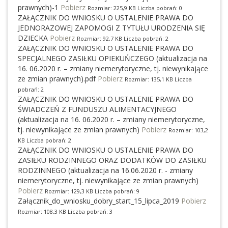
prawnych)-1
Pobierz
Rozmiar: 225,9 KB Liczba pobrań: 0
ZAŁĄCZNIK DO WNIOSKU O USTALENIE PRAWA DO
JEDNORAZOWEJ ZAPOMOGI Z TYTUŁU URODZENIA SIĘ
DZIECKA
Pobierz
Rozmiar: 92,7 KB Liczba pobrań: 2
ZAŁĄCZNIK DO WNIOSKU O USTALENIE PRAWA DO
SPECJALNEGO ZASIŁKU OPIEKUŃCZEGO (aktualizacja na
16. 06.2020 r. – zmiany niemerytoryczne, tj. niewynikające
ze zmian prawnych).pdf
Pobierz
Rozmiar: 135,1 KB Liczba
pobrań: 2
ZAŁĄCZNIK DO WNIOSKU O USTALENIE PRAWA DO
ŚWIADCZEŃ Z FUNDUSZU ALIMENTACYJNEGO
(aktualizacja na 16. 06.2020 r. – zmiany niemerytoryczne,
tj. niewynikające ze zmian prawnych)
Pobierz
Rozmiar: 103,2
KB Liczba pobrań: 2
ZAŁĄCZNIK DO WNIOSKU O USTALENIE PRAWA DO
ZASIŁKU RODZINNEGO ORAZ DODATKÓW DO ZASIŁKU
RODZINNEGO (aktualizacja na 16.06.2020 r. - zmiany
niemerytoryczne, tj. niewynikające ze zmian prawnych)
Pobierz
Rozmiar: 129,3 KB Liczba pobrań: 9
Załącznik_do_wniosku_dobry_start_15_lipca_2019
Pobierz
Rozmiar: 108,3 KB Liczba pobrań: 3