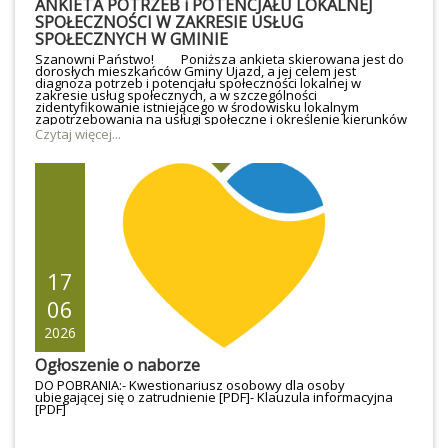
ANKIETA POTRZEB i POTENCJAŁU LOKALNEJ
SPOŁECZNOŚCI W ZAKRESIE USŁUG
SPOŁECZNYCH W GMINIE
Szanowni Państwo! Poniższa ankieta skierowana jest do
dorosłych mieszkańców Gminy Ujazd, a jej celem jest
diagnoza potrzeb i potencjału społeczności lokalnej w
zakresie usług społecznych, a w szczególności
zidentyfikowanie istniejącego w środowisku lokalnym
zapotrzebowania na usługi społeczne i określenie kierunków
rozwoju Gminy. Ważne jest, aby jak największa liczba
Czytaj więcej...
mieszkańców Naszej Gminy uczestniczyła w badaniu opinii,
BARDZO PROSIMY o udzielenie pomocy wszystkim osobom,
które mają problem z dostępem do Internetu lub trudności z
obsługą ankiety. Prośbę kierujemy szczególnie do osób
młodych, aby zaangażowali także swoich rodziców, dziadków i
sąsiadów, tak aby ich propozycje mogły przyczynić się do
zaplanowania dobrych rozwiązań dla Nas WSZYSTKICH.
Ankieta jest anonimowa. Wszystkie informacje będą
analizowane wyłącznie statystycznie.Z góry dziękujemy za
poświęcony czas i zaangażowanie! Link do ankiety:
UJAZD_ANKIETA POTRZEB i POTENCJAŁU LOKALNEJ
SPOŁECZNOŚCI W ZAKRESIE USŁUG SPOŁECZNYCH. – Wypełnij
17
formularz
06
2026
Ogłoszenie o naborze
DO POBRANIA:- Kwestionariusz osobowy dla osoby
ubiegającej się o zatrudnienie [PDF]- Klauzula informacyjna
[PDF]