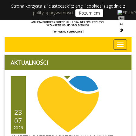
Strona korzysta z "ciasteczek"(z ang. "cookies") zgodnie z
polityką prywatności
.
Rozumiem
AKTUALNOŚCI
23
07
2026