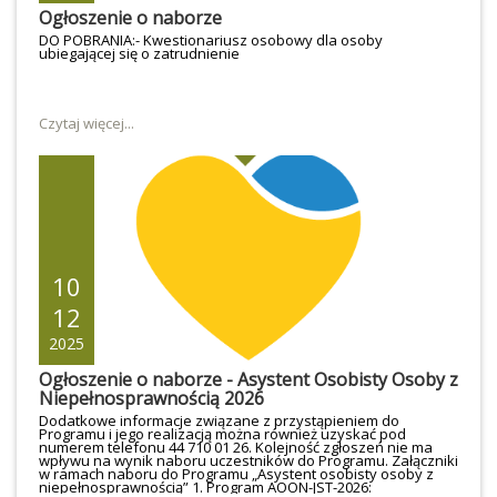
ekologiczna). Skierowania do udziału w Programie, jak
Ogłoszenie o naborze
również więcej szczegółowych informacji udziela Miejski
Ośrodek Pomocy Społecznej w Ujeździe, ul. Kościelna 24, 97-
DO POBRANIA:- Kwestionariusz osobowy dla osoby
225 Ujazd, (pok. 18 i pok. 20), tel. 44 710 01 26.Do
ubiegającej się o zatrudnienie
pobrania:OświadczenieKlauzula RODO
Czytaj więcej...
10
12
2025
Ogłoszenie o naborze - Asystent Osobisty Osoby z
Niepełnosprawnością 2026
Dodatkowe informacje związane z przystąpieniem do
Programu i jego realizacją można również uzyskać pod
numerem telefonu 44 710 01 26. Kolejność zgłoszeń nie ma
wpływu na wynik naboru uczestników do Programu. Załączniki
w ramach naboru do Programu „Asystent osobisty osoby z
niepełnosprawnością” 1. Program AOON-JST-2026: