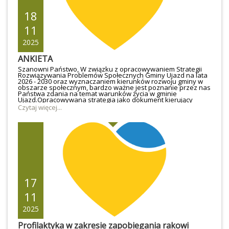
18
11
2025
ANKIETA
Szanowni Państwo, W związku z opracowywaniem Strategii
Rozwiązywania Problemów Społecznych Gminy Ujazd na lata
2026 - 2030 oraz wyznaczaniem kierunków rozwoju gminy w
obszarze społecznym, bardzo ważne jest poznanie przez nas
Państwa zdania na temat warunków życia w gminie
Ujazd.Opracowywana strategia jako dokument kierujący
działaniami w obszarze polityki społecznej wynika z ustawy z
Czytaj więcej...
dnia 12 marca 2004 r. o pomocy społecznej, ustawy z dnia 8
marca 1990 r. o samorządzie gminnym oraz ustawy z dnia 6
grudnia 2006 r. o zasadach prowadzenia polityki rozwoju.
Strategia pozwoli na realizowanie efektywnej polityki
społecznej w celu poprawy sytuacji społecznej mieszkańców
Gminy Ujazd. Prosimy o wypełnienie poniższej ankiety, która
posłuży do opracowania dokumentu strategicznego i będzie
miała na celu zdiagnozowanie problemów społecznych
występujących na terenie gminy, a także możliwości
podejmowania działań służących rozwojowi społecznemu.
Link do ankiety: https://forms.gle/sLh4y63twDSR8JPKA .
17
11
2025
Profilaktyka w zakresie zapobiegania rakowi