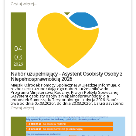
Czytaj więcej...
04
03
2026
Nabór uzupełniający - Asystent Osobisty Osoby z
Niepełnosprawnością 2026
Miejski Ośrodek Pomocy Społecznej w Ujeździe informuje, o
rozpoczęciu uzupełniającego naboru uczestników do
Programu Ministerstwa Rodziny, Pracy i Polityki Społecznej
„Asystent osobisty osoby z niepełnosprawnością” dla
Jednostek Samorządu Terytorialnego – edycja 2026. Nabór
trwa od dnia 05.03.2026r. do dnia 20.03.2026r. Usługi asystencji
osobistej przyznawane będą na podstawie Karty zgłoszenia
Czytaj więcej...
do Programu „Asystent osobisty osoby z
niepełnosprawnością” dla Jednostek Samorządu
Terytorialnego – edycja 2026 oraz na podstawie dokonanej
oceny indywidualnej sytuacji osoby z
niepełnosprawnością.Karty zgłoszenia do Programu wraz z
wymaganymi załącznikami (klauzula RODO oraz kopia
orzeczenia o niepełnosprawności lub stopniu